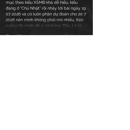
mục theo kiểu XSMB khá dễ hiểu, kiểu 
đang ở “Chủ Nhật” rồi nhảy tới bài ngày 19 
07 2026 và có luôn phần dự đoán cho 20 7 
2026 nên mình không phải mò nhiều. Kéo 
xuống thì mình để ý cái bảng “Đầu Lô tô…
Show More
Like
Reply
Guest
Jul 05
https://keonhacai5.net/
 dạo này mình 
thấy nhiều người nhắc nên cũng bấm vào 
xem thử cho biết thôi. Mình không đọc sâu 
gì cả, chủ yếu lướt nhanh xem trang nhìn 
có dễ chịu không. Cảm giác đầu tiên là 
giao diện khá thoáng, nhìn không bị rối, 
kiểu chia từng mảng rõ ràng nên kéo 
xuống cũng đỡ mệt mắt. Mình để ý mấy 
phần thông tin họ hay trình bày theo dạng 
bảng/cột nên liếc qua là nắm được…