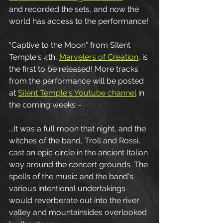
and recorded the sets, and now the 
world has access to the performance! 
"Captive to the Moon" from SIlent 
Temple's 4th, 
Marvelers of Creation
, is 
the first to be released! More tracks 
from the performance will be posted 
at 
Silent Temple's Youtube channel
 in 
the coming weeks ~
...It was a full moon that night, and the 
witches of the band, Troll and Rossi, 
cast an epic circle in the ancient Italian 
way around the concert grounds. The 
spells of the music and the band's 
various intentional undertakings 
would reverberate out into the river 
valley and mountainsides overlooked 