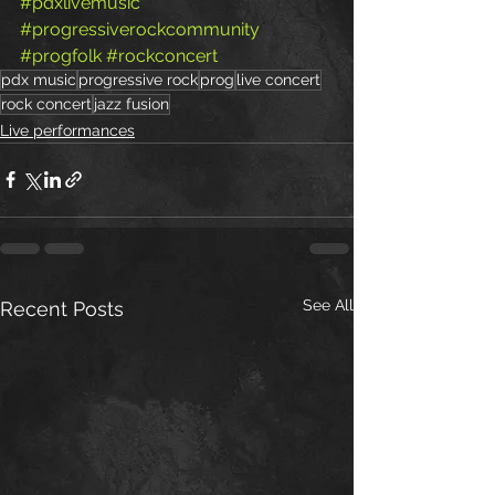
#pdxlivemusic
#progressiverockcommunity
#progfolk
#rockconcert
pdx music
progressive rock
prog
live concert
rock concert
jazz fusion
Live performances
See All
Recent Posts