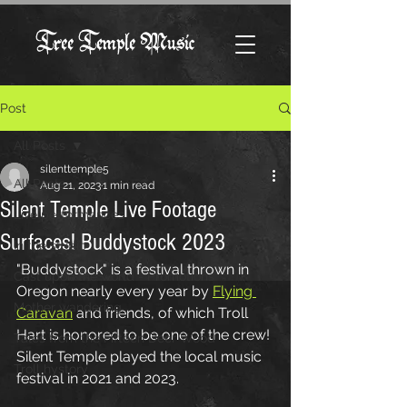
Tree Temple Music
Post
All Posts
silenttemple5
All Posts
Aug 21, 2023
1 min read
Silent Temple Live Footage
Live performances
Surfaces! Buddystock 2023
In the studio
"Buddystock" is a festival thrown in 
Cast upon the world - Promotions
Oregon nearly every year by 
Flying 
Mother wandering
Caravan
 and friends, of which Troll 
Hart is honored to be one of the crew! 
Tales from the Fifteen Deer Wood
Silent Temple played the local music 
Troll hystory
festival in 2021 and 2023. 