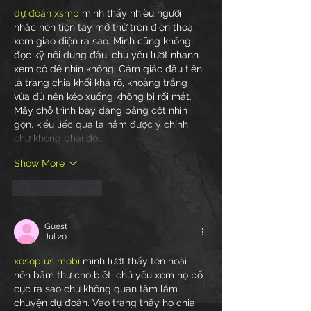
dự đoán xsmb
 mình thấy nhiều người 
nhắc nên tiện tay mở thử trên điện thoại 
xem giao diện ra sao. Mình cũng không 
đọc kỹ nội dung đâu, chủ yếu lướt nhanh 
xem có dễ nhìn không. Cảm giác đầu tiên 
là trang chia khối khá rõ, khoảng trắng 
vừa đủ nên kéo xuống không bị rối mắt. 
Mấy chỗ trình bày dạng bảng cột nhìn 
gọn, kiểu liếc qua là nắm được ý chính 
chứ không phải dò…
Show More
Like
Reply
Guest
Jul 20
xosoplus mobi
 mình lướt thấy tên hoài 
nên bấm thử cho biết, chủ yếu xem họ bố 
cục ra sao chứ không quan tâm lắm 
chuyện dự đoán. Vào trang thấy họ chia 