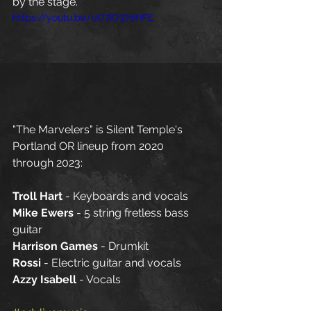
by the stage.
https://youtu.be/uO7IO37dHFE
"The Marvelers" is Silent Temple's 
Portland OR lineup from 2020 
through 2023:
Troll Hart
 - Keyboards and vocals
Mike Ewers
 - 5 string fretless bass 
guitar
Harrison Games
 - Drumkit
Rossi
 - Electric guitar and vocals
Azzy Isabell
 - Vocals